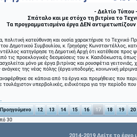
- Δελτίο Τύπου 
Σπάταλο και με στόχο τη βιτρίνα το Τεχ
Τα προγραμματισμένα έργα ΔΕΝ αντιμετωπίζουν 
, πολιτική κατεύθυνση και ουσία χαρακτήρισε το Τεχνικό Π
του Δημοτικού Συμβουλίου, κ. Γρηγόρης Κωνσταντέλλος, κατ
αντέλλος κατηγόρησε τη Δημοτική Αρχή ότι κατέθεσε προς ψ
από τις προεκλογικές δεσμεύσεις του κ. Κασιδόκωστα, όπως
σχολείται μόνο με έργα βιτρίνας και ρουσφέτια γειτονιάς, 
 ανάγκες της νέας πόλης (έργα υποδομής, κοινωνική μέριμνα 
αναφέρθηκε σε κάποια από τα έργα και προμήθειες που περι
 τουλάχιστον υπερβολικές, ειδικότερα για την περίοδο που
.
Προηγούμενο
12
13
14
15
16
17
18
19
20
από 30
2014-2019 Δείτε το έργο 