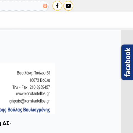
η ΔΣ-