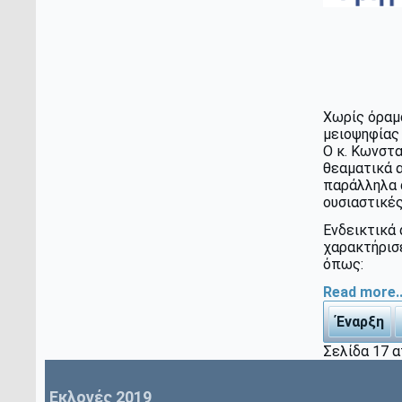
Χωρίς όραμα
μειοψηφίας 
Ο κ. Κωνστ
θεαματικά 
παράλληλα α
ουσιαστικές
Ενδεικτικά 
χαρακτήρισε
όπως:
Read more..
Έναρξη
Σελίδα 17 
Εκλογές 2019