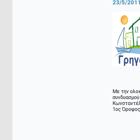
23/5/201
Με την ολο
συνδυασμού 
Κωνσταντέλλ
1ος Όροφος